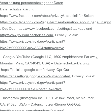
Verarbeitung personenbezogener Daten
–
Datenschutzerklärung:
https://www.facebook.com/about/privacy/
, speziell für Seiten:
https://www.facebook.com/legal/terms/information_about_page_insigh
, Opt-Out:
https://www.facebook.com/settings?tab=ads
und
http://www.youronlinechoices.com
, Privacy Shield:
https://www.privacyshield.gov/participant?
id=a2zt0000000GnywAAC&status=Active
.
– Google/ YouTube (Google LLC, 1600 Amphitheatre Parkway,
Mountain View, CA 94043, USA) – Datenschutzerklärung:
https://policies.google.com/privacy
, Opt-Out:
https://adssettings.google.com/authenticated
, Privacy Shield:
https://www.privacyshield.gov/participant?
id=a2zt000000001L5AAI&status=Active
.
– Instagram (Instagram Inc., 1601 Willow Road, Menlo Park,
CA, 94025, USA) – Datenschutzerklärung/ Opt-Out:
http://instagram.com/about/legal/privacy/
.