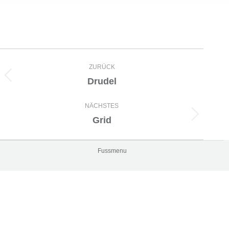
Album-
ZURÜCK
Navigation
Drudel
Vorheriges
Album:
NÄCHSTES
Grid
Nächstes
Album:
Fussmenu